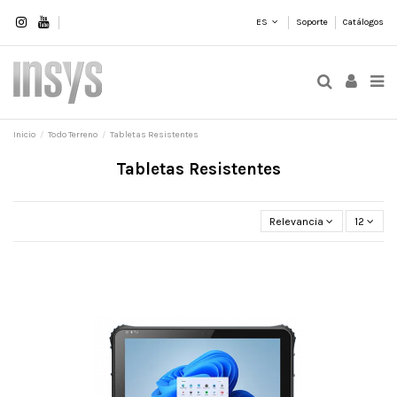
ES
Soporte
Catálogos
Inicio
Todo Terreno
Tabletas Resistentes
Tabletas Resistentes
Relevancia
12