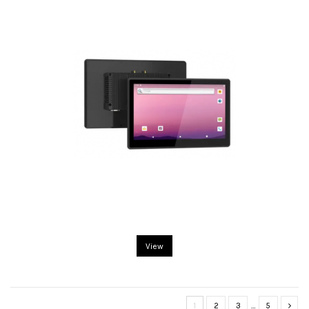
View
1
2
3
…
5