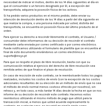
necesidad de indicar el motivo, dentro de los 14 días siguientes al día en
que el consumidor o un tercero designado por él, a excepción del
transportista, adquiera la posesión física de los activos.
Si ha pedido varios productos en el mismo pedido, debe enviar su
intención de devolución dentro de los 14 días a partir del día siguiente en
que realiza la compra, o una persona indicada por usted, distinta del
transportista, se encuentra en posesión física del último producto de el
orden.
Para ejercer su derecho a rescindir libremente el contrato, el Usuario /
consumidor debe informarnos de su decisión de rescindir el contrato
mediante carta enviada por correo certificado o por correo electrónico.
Puede notificarnos utilizando el formulario de plantilla que se encuentra al
final de este documento enviándonos un correo electrónico a
suporte@insys.pt
Para que se respete el plazo de libre resolución, basta con que su
comunicación relativa al ejercicio del derecho de libre resolución sea
remitida antes de que finalice el plazo de resolución.
En caso de rescisión de este contrato, se le reembolsarán todos los pagos
realizados, incluidos los costos de envío (con la excepción de los costos
adicionales resultantes de su elección de un método de envío que no sea
el método de envío normal menos costoso ofrecido por nosotros), sin
retraso y, en todo caso, a más tardar 14 días desde la fecha en que se nos
informe de su decisión de rescindir este contrato. Hacemos estos
reembolsos utilizando el mismo método de pago que utilizó para la
transacción inicial, a menos que usted acuerde expresamente lo
contrario; en cualquier caso, no incurrirá en ningún gasto como