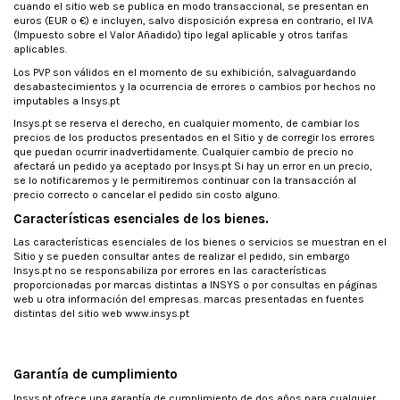
cuando el sitio web se publica en modo transaccional, se presentan en
euros (EUR o €) e incluyen, salvo disposición expresa en contrario, el IVA
(Impuesto sobre el Valor Añadido) tipo legal aplicable y otros tarifas
aplicables.
Los PVP son válidos en el momento de su exhibición, salvaguardando
desabastecimientos y la ocurrencia de errores o cambios por hechos no
imputables a Insys.pt
Insys.pt se reserva el derecho, en cualquier momento, de cambiar los
precios de los productos presentados en el Sitio y de corregir los errores
que puedan ocurrir inadvertidamente. Cualquier cambio de precio no
afectará un pedido ya aceptado por Insys.pt Si hay un error en un precio,
se lo notificaremos y le permitiremos continuar con la transacción al
precio correcto o cancelar el pedido sin costo alguno.
Características esenciales de los bienes.
Las características esenciales de los bienes o servicios se muestran en el
Sitio y se pueden consultar antes de realizar el pedido, sin embargo
Insys.pt no se responsabiliza por errores en las características
proporcionadas por marcas distintas a INSYS o por consultas en páginas
web u otra información del empresas. marcas presentadas en fuentes
distintas del sitio web www.insys.pt
Garantía de cumplimiento
Insys.pt ofrece una garantía de cumplimiento de dos años para cualquier