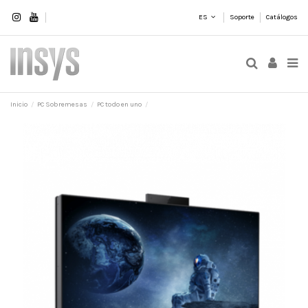
ES
Soporte
Catálogos
Inicio
PC Sobremesas
PC todo en uno