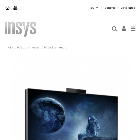
ES
Soporte
Catálogos
Inicio
PC Sobremesas
PC todo en uno