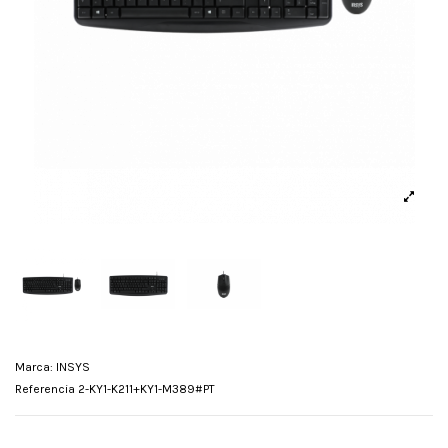
Marca:
INSYS
Referencia
2-KY1-K211+KY1-M389#PT