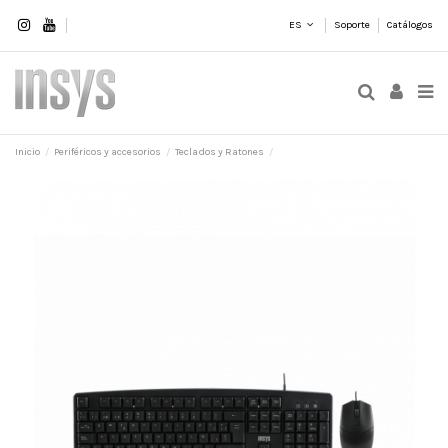
ES
Soporte
Catálogos
Inicio
Periféricos y accesorios
Teclados y Ratones