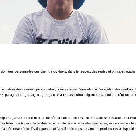
 données personnelles des clients individuels, dans le respect des règles et principes établ
e titulaire des données personnelles, la négociation, l'exécution et l'exécution des contrats, l
e 6, paragraphe 1, al. a), b), c) et f) du RGPD. Les intérêts légitimes invoqués se réfèrent
phone, à l'adresse e-mail, au numéro d'identification fiscale et à l'adresse. Si elles sont mis
ée telles que le nom d'utilisateur et le mot de passe, et si elles sont envoyées via notre s
ce d'accès réservé, le développement et l'amélioration des services et produits mis à dispositio