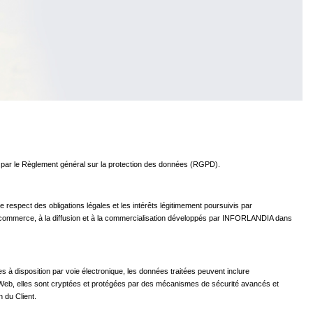
is par le Règlement général sur la protection des données (RGPD).
e respect des obligations légales et les intérêts légitimement poursuivis par
 au commerce, à la diffusion et à la commercialisation développés par INFORLANDIA dans
es à disposition par voie électronique, les données traitées peuvent inclure
ite Web, elles sont cryptées et protégées par des mécanismes de sécurité avancés et
n du Client.