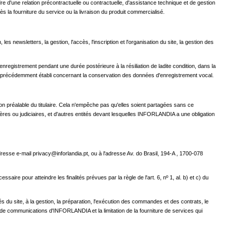
'une relation précontractuelle ou contractuelle, d'assistance technique et de gestion
s la fourniture du service ou la livraison du produit commercialisé.
s newsletters, la gestion, l'accès, l'inscription et l'organisation du site, la gestion des
gistrement pendant une durée postérieure à la résiliation de ladite condition, dans la
 été précédemment établi concernant la conservation des données d'enregistrement vocal.
ion préalable du titulaire. Cela n'empêche pas qu'elles soient partagées sans ce
icières ou judiciaires, et d'autres entités devant lesquelles INFORLANDIA a une obligation
esse e-mail privacy@inforlandia.pt, ou à l'adresse Av. do Brasil, 194-A , 1700-078
re pour atteindre les finalités prévues par la règle de l'art. 6, nº 1, al. b) et c) du
 site, à la gestion, la préparation, l'exécution des commandes et des contrats, le
on de communications d'INFORLANDIA et la limitation de la fourniture de services qui