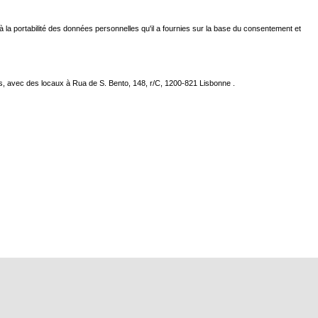
u'à la portabilité des données personnelles qu'il a fournies sur la base du consentement et
ées, avec des locaux à Rua de S. Bento, 148, r/C, 1200-821 Lisbonne .