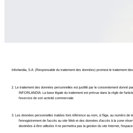
Inforlandia, S.A. (Responsable du traitement des données) promeut le traitement des
2. Le traitement des données personnelles est justifié par le consentement donné par l
INFORLANDIA. La base légale du traitement est prévue dans la règle de l'articl
l'exercice de son activité commerciale.
3. Les données personnelles traitées font référence au nom, à l'âge, au numéro de télé
l'enregistrement de l'accès au site Web et des données d'accès à la zone réserv
destinées à être utilisées Il ne permettra pas la gestion du site Internet, l'espa