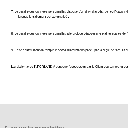
7. Le titulaire des données personnelles dispose d'un droit d'accès, de rectification,
lorsque le traitement est automatisé .
8. Le titulaire des données personnelles a le droit de déposer une plainte auprès de 
9. Cette communication remplit le devoir d'information prévu par la règle de l'art. 13
La relation avec INFORLANDIA suppose l'acceptation par le Client des termes et cond