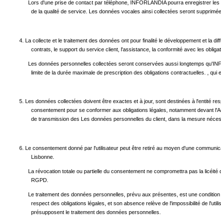
Lors d'une prise de contact par téléphone, INFORLANDIA pourra enregistrer les appe
de la qualité de service. Les données vocales ainsi collectées seront supprimées
4. La collecte et le traitement des données ont pour finalité le développement et la dif
contrats, le support du service client, l'assistance, la conformité avec les obliga
Les données personnelles collectées seront conservées aussi longtemps qu'INFORLAND
limite de la durée maximale de prescription des obligations contractuelles. , q
5. Les données collectées doivent être exactes et à jour, sont destinées à l'entité r
consentement pour se conformer aux obligations légales, notamment devant l'Admini
de transmission des Les données personnelles du client, dans la mesure nécessa
6. Le consentement donné par l'utilisateur peut être retiré au moyen d'une communic
Lisbonne.
La révocation totale ou partielle du consentement ne compromettra pas la licéité du tr
RGPD.
Le traitement des données personnelles, prévu aux présentes, est une condition po
respect des obligations légales, et son absence relève de l'impossibilité de l'ut
présupposent le traitement des données personnelles.