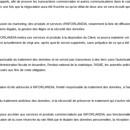
ls, afin de prouver les transactions commerciales et autres communications dans le cadre d
 une fois que la négociation aura été frustrée ou qu'un délai de deux ans se sera écoulé aprè
fusion du marketing, des produits et services d'INFORLANDIA, notamment la liste de diffusion, le
tions légales, la gestion des litiges et la sécurité des données.
IA mettra ses services et produits à la disposition du Client, et pourra maintenir cet enre
ui est actuellement de vingt ans, après quoi ils seront supprimés, sans préjudice de ce qui a
esponsable du traitement des données et ne seront pas transmises à des tiers sans l'autorisat
stration fiscale et douanière, l'Institut national de la statistique, l'ASAE, les autorités pol
ire aux fins de cette obligation.
ation écrite adressée à INFORLANDIA, l'entité responsable du traitement des données, à l'adr
aitement antérieur des données, ni la nécessité de préserver le traitement qui s'avère nécessai
ur accéder aux services et produits commercialisés par INFORLANDIA, aux fonctionnalités du
ilisation de la zone réservée du site Web par le titulaire des données personnelles, la récepti