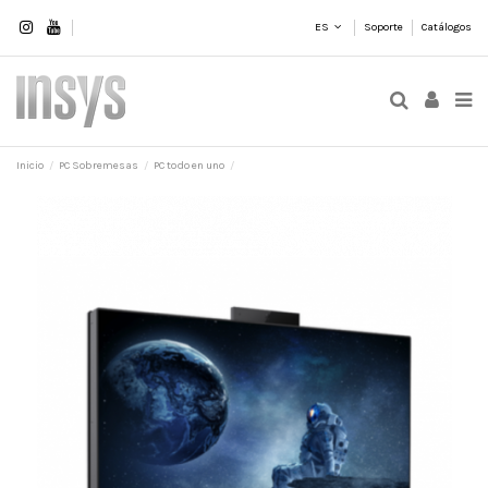
ES
Soporte
Catálogos
Inicio
PC Sobremesas
PC todo en uno