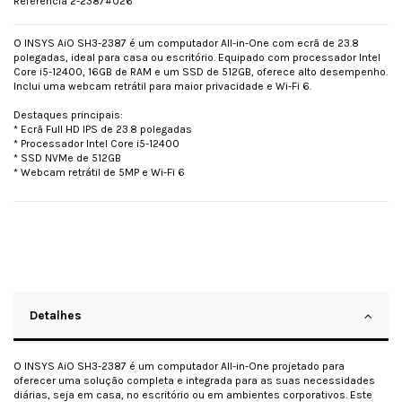
Referência
2-2387#026
O INSYS AiO SH3-2387 é um computador All-in-One com ecrã de 23.8
polegadas, ideal para casa ou escritório. Equipado com processador Intel
Core i5-12400, 16GB de RAM e um SSD de 512GB, oferece alto desempenho.
Inclui uma webcam retrátil para maior privacidade e Wi-Fi 6.
Destaques principais:
* Ecrã Full HD IPS de 23.8 polegadas
* Processador Intel Core i5-12400
* SSD NVMe de 512GB
* Webcam retrátil de 5MP e Wi-Fi 6
Detalhes
O INSYS AiO SH3-2387 é um computador All-in-One projetado para
oferecer uma solução completa e integrada para as suas necessidades
diárias, seja em casa, no escritório ou em ambientes corporativos. Este