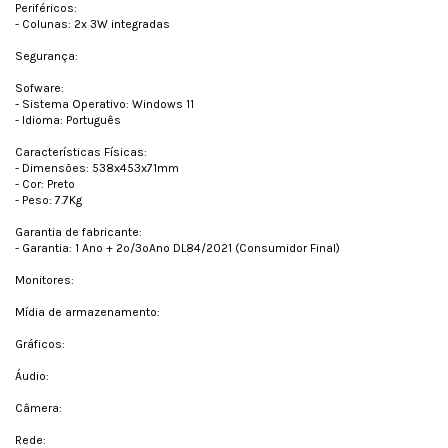
Periféricos:
- Colunas: 2x 3W integradas
Segurança:
Sofware:
- Sistema Operativo: Windows 11
- Idioma: Português
Características Físicas:
- Dimensões: 538x453x71mm
- Cor: Preto
- Peso: 7.7Kg
Garantia de fabricante:
- Garantia: 1 Ano + 2º/3ºAno DL84/2021 (Consumidor Final)
Monitores:
Mídia de armazenamento:
Gráficos:
Áudio:
Câmera:
Rede: