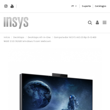
PT
Suporte
Catálogos
Início
Desktops
Desktops All-in-One
Computador INSYS AiO 23.8p i5-12400
16GB SSD 512GB Windows 11 com Webcam