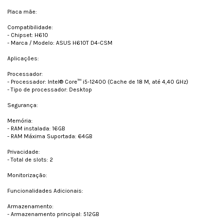
Placa mãe:
Compatibilidade:
- Chipset: H610
- Marca / Modelo: ASUS H610T D4-CSM
Aplicações:
Processador:
- Processador: Intel® Core™ i5-12400 (Cache de 18 M, até 4,40 GHz)
- Tipo de processador: Desktop
Segurança:
Memória:
- RAM instalada: 16GB
- RAM Máxima Suportada: 64GB
Privacidade:
- Total de slots: 2
Monitorização:
Funcionalidades Adicionais:
Armazenamento:
- Armazenamento principal: 512GB