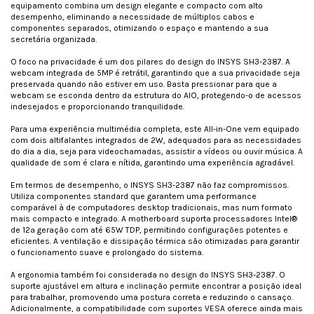
equipamento combina um design elegante e compacto com alto
desempenho, eliminando a necessidade de múltiplos cabos e
componentes separados, otimizando o espaço e mantendo a sua
secretária organizada.
O foco na privacidade é um dos pilares do design do INSYS SH3-2387. A
webcam integrada de 5MP é retrátil, garantindo que a sua privacidade seja
preservada quando não estiver em uso. Basta pressionar para que a
webcam se esconda dentro da estrutura do AIO, protegendo-o de acessos
indesejados e proporcionando tranquilidade.
Para uma experiência multimédia completa, este All-in-One vem equipado
com dois altifalantes integrados de 2W, adequados para as necessidades
do dia a dia, seja para videochamadas, assistir a vídeos ou ouvir música. A
qualidade de som é clara e nítida, garantindo uma experiência agradável.
Em termos de desempenho, o INSYS SH3-2387 não faz compromissos.
Utiliza componentes standard que garantem uma performance
comparável à de computadores desktop tradicionais, mas num formato
mais compacto e integrado. A motherboard suporta processadores Intel®
de 12ª geração com até 65W TDP, permitindo configurações potentes e
eficientes. A ventilação e dissipação térmica são otimizadas para garantir
o funcionamento suave e prolongado do sistema.
A ergonomia também foi considerada no design do INSYS SH3-2387. O
suporte ajustável em altura e inclinação permite encontrar a posição ideal
para trabalhar, promovendo uma postura correta e reduzindo o cansaço.
Adicionalmente, a compatibilidade com suportes VESA oferece ainda mais