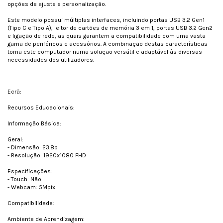
opções de ajuste e personalização.
Este modelo possui múltiplas interfaces, incluindo portas USB 3.2 Gen1
(Tipo C e Tipo A), leitor de cartões de memória 3 em 1, portas USB 3.2 Gen2
e ligação de rede, as quais garantem a compatibilidade com uma vasta
gama de periféricos e acessórios. A combinação destas características
torna este computador numa solução versátil e adaptável às diversas
necessidades dos utilizadores.
Ecrã:
Recursos Educacionais:
Informação Básica:
Geral:
- Dimensão: 23.8p
- Resolução: 1920x1080 FHD
Especificações:
- Touch: Não
- Webcam: 5Mpix
Compatibilidade:
Ambiente de Aprendizagem: