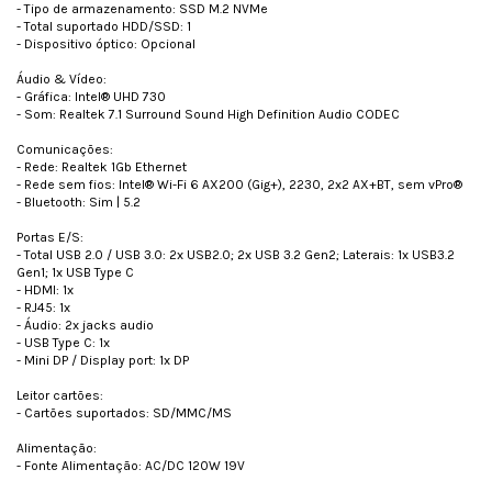
- Tipo de armazenamento: SSD M.2 NVMe
- Total suportado HDD/SSD: 1
- Dispositivo óptico: Opcional
Áudio & Vídeo:
- Gráfica: Intel® UHD 730
- Som: Realtek 7.1 Surround Sound High Definition Audio CODEC
Comunicações:
- Rede: Realtek 1Gb Ethernet
- Rede sem fios: Intel® Wi-Fi 6 AX200 (Gig+), 2230, 2x2 AX+BT, sem vPro®
- Bluetooth: Sim | 5.2
Portas E/S:
- Total USB 2.0 / USB 3.0: 2x USB2.0; 2x USB 3.2 Gen2; Laterais: 1x USB3.2
Gen1; 1x USB Type C
- HDMI: 1x
- RJ45: 1x
- Áudio: 2x jacks audio
- USB Type C: 1x
- Mini DP / Display port: 1x DP
Leitor cartões:
- Cartões suportados: SD/MMC/MS
Alimentação:
- Fonte Alimentação: AC/DC 120W 19V