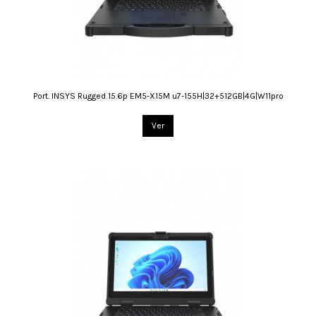
Port. INSYS Rugged 15.6p EM5-X15M u7-155H|32+512GB|4G|W11pro
Ver