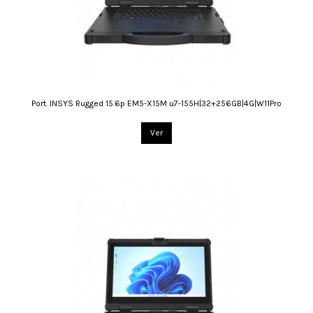
Port. INSYS Rugged 15.6p EM5-X15M u7-155H|32+256GB|4G|W11Pro
Ver