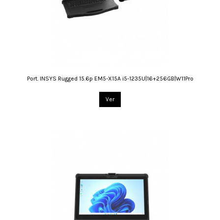
Port. INSYS Rugged 15.6p EM5-X15A i5-1235U|16+256GB|W11Pro
Ver