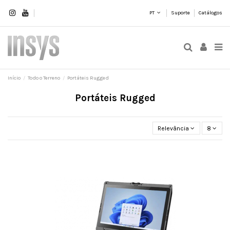
PT
Suporte
Catálogos
Início
Todo o Terreno
Portáteis Rugged
Portáteis Rugged
Relevância
8