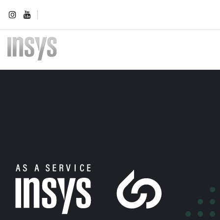
Início
Device as a Servive