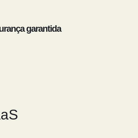
urança garantida
aaS