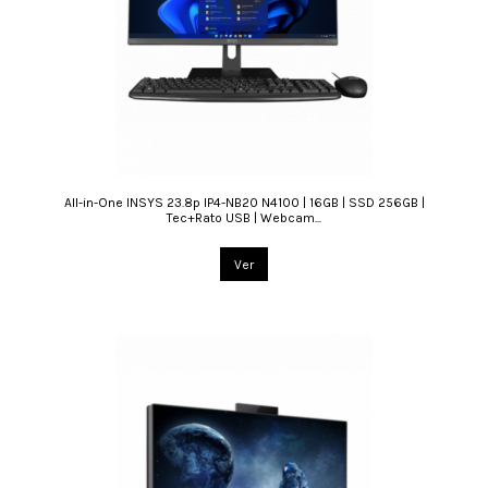
All-in-One INSYS 23.8p IP4-NB20 N4100 | 16GB | SSD 256GB |
Tec+Rato USB | Webcam...
Ver