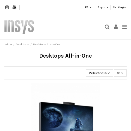
PT
Suporte
Catálogos
Início
Desktops
Desktops All-in-One
Desktops All-in-One
Relevância
12