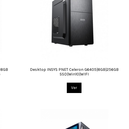
| 8GB
Desktop INSYS PNET Celeron G6405|8GB|256GB
e
SSD|Win10|WIFI
Ver