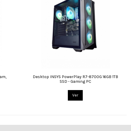
cam,
Desktop INSYS PowerPlay R7-8700G 16GB 1TB
SSD - Gaming PC
Ver