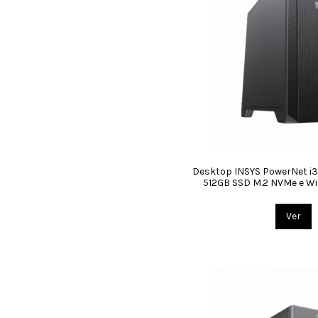
Desktop INSYS PowerNet i3
512GB SSD M.2 NVMe e W
Ver