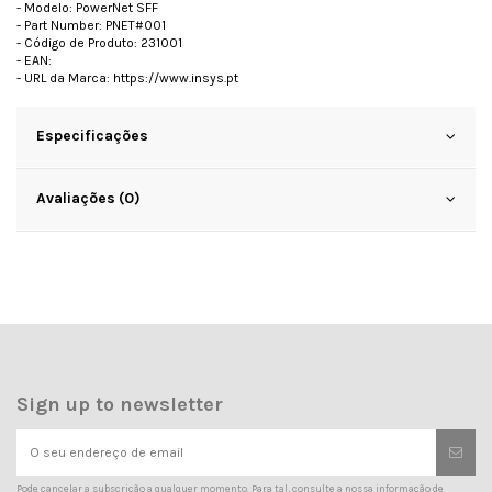
- Modelo: PowerNet SFF
- Part Number: PNET#001
- Código de Produto: 231001
- EAN:
- URL da Marca: https://www.insys.pt
Especificações
Avaliações (0)
Sign up to newsletter
Pode cancelar a subscrição a qualquer momento. Para tal, consulte a nossa informação de