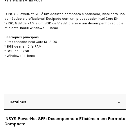
Referência
2-PNET#001
O INSYS PowerNet SFF é um desktop compacto e poderoso, ideal para uso
doméstico e profissional. Equipado com um processador Intel Core i3-
12100, 8GB de RAM e um SSD de 512GB, oferece um desempenho rápido e
eficiente. Inclui Windows 11 Home.
Destaques principais:
* Processador Intel Core i3-12100
* 8GB de memória RAM
* SSD de 512GB
* Windows 11 Home
Detalhes
INSYS PowerNet SFF: Desempenho e Eficiência em Formato
Compacto