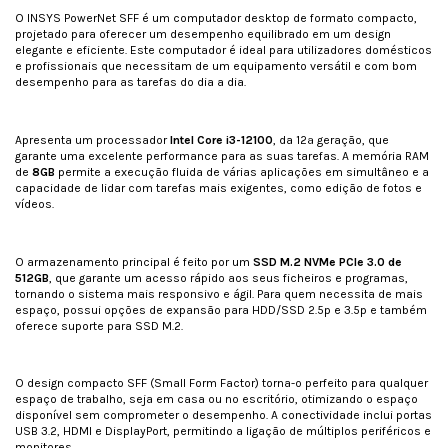
O INSYS PowerNet SFF é um computador desktop de formato compacto,
projetado para oferecer um desempenho equilibrado em um design
elegante e eficiente. Este computador é ideal para utilizadores domésticos
e profissionais que necessitam de um equipamento versátil e com bom
desempenho para as tarefas do dia a dia.
Apresenta um processador
Intel Core i3-12100
, da 12ª geração, que
garante uma excelente performance para as suas tarefas. A memória RAM
de
8GB
permite a execução fluida de várias aplicações em simultâneo e a
capacidade de lidar com tarefas mais exigentes, como edição de fotos e
vídeos.
O armazenamento principal é feito por um
SSD M.2 NVMe PCIe 3.0 de
512GB
, que garante um acesso rápido aos seus ficheiros e programas,
tornando o sistema mais responsivo e ágil. Para quem necessita de mais
espaço, possui opções de expansão para HDD/SSD 2.5p e 3.5p e também
oferece suporte para SSD M.2.
O design compacto SFF (Small Form Factor) torna-o perfeito para qualquer
espaço de trabalho, seja em casa ou no escritório, otimizando o espaço
disponível sem comprometer o desempenho. A conectividade inclui portas
USB 3.2, HDMI e DisplayPort, permitindo a ligação de múltiplos periféricos e
monitores.