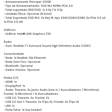
- Armazenamento Principal: 512GB
- Tipo de Armazenamento: SSD M.2 NVMe PCIe 3.0
- Total suportado HDD/SSD: 1x 2.5p | 1x 3.5p
- Unidade Ótica: Opcional (9.5mm)
- Total Suportado SSD M.2: 2x Key M, tipo 2242/2260/2280 (1x PCIe 3.0 x2;
1x PCIe 3.0 x4)
Gráficos:
- Gráfica: Intel® UHD Graphics 730
Áudio:
- Som: Realtek 7.1 Surround Sound High Definition Audio CODEC
Conectividade:
- Rede: 1x Realtek 1Gb Ethernet
- Rede Sem Fios: Opcional
- Bluetooth: Opcional
- Dados móveis: Opcional
Portas E/S:
- HDMI: 1x
- DisplayPort: 1x
- Áudio: Traseira: 3x jacks Audio (Line in / Auscultadores / Microfone);
Frontal: 1x Microfone / 1x Auscultadores
- USB 2.0: Traseira: 2x; Frontal: 2x
- USB 3.2 Gen 1: Traseira: 2x (Tipo A); Frontal: 2x (Tipo A)
- LAN: 1x
- Porta Série: 1x (via header)