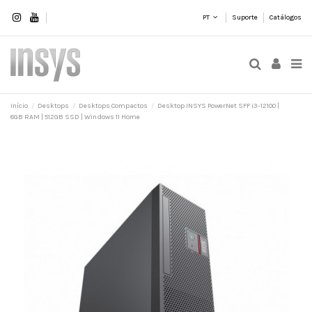
PT
Suporte
Catálogos
Início
Desktops
Desktops Compactos
Desktop INSYS PowerNet SFF i3-12100 |
8GB RAM | 512GB SSD | Windows 11 Home