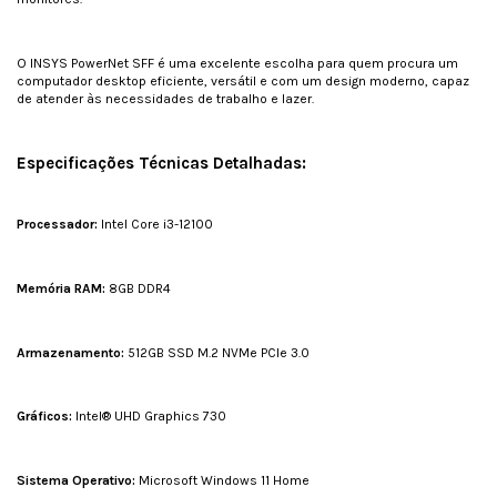
O INSYS PowerNet SFF é uma excelente escolha para quem procura um
computador desktop eficiente, versátil e com um design moderno, capaz
de atender às necessidades de trabalho e lazer.
Especificações Técnicas Detalhadas:
Processador:
Intel Core i3-12100
Memória RAM:
8GB DDR4
Armazenamento:
512GB SSD M.2 NVMe PCIe 3.0
Gráficos:
Intel® UHD Graphics 730
Sistema Operativo:
Microsoft Windows 11 Home