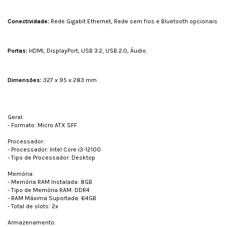
Conectividade:
Rede Gigabit Ethernet, Rede sem fios e Bluetooth opcionais
Portas:
HDMI, DisplayPort, USB 3.2, USB 2.0, Áudio.
Dimensões:
327 x 95 x 283 mm
Geral:
- Formato: Micro ATX SFF
Processador:
- Processador: Intel Core i3-12100
- Tipo de Processador: Desktop
Memória:
- Memória RAM Instalada: 8GB
- Tipo de Memória RAM: DDR4
- RAM Máxima Suportada: 64GB
- Total de slots: 2x
Armazenamento: