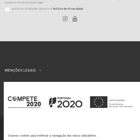
contacto na declaração legal.
Aceito as Condições Gerais e a
Política de Privacidade
MENÇÕES LEGAIS
INSYS
©INSYS/21
Usamos cookies para melhorar a navegação dos nosso utilizadores.