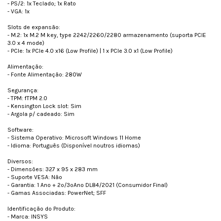
- PS/2: 1x Teclado; 1x Rato
- VGA: 1x
Slots de expansão:
- M.2: 1x M.2 M key, type 2242/2260/2280 armazenamento (suporta PCIE
3.0 x 4 mode)
- PCIe: 1x PCIe 4.0 x16 (Low Profile) | 1 x PCIe 3.0 x1 (Low Profile)
Alimentação:
- Fonte Alimentação: 280W
Segurança:
- TPM: fTPM 2.0
- Kensington Lock slot: Sim
- Argola p/ cadeado: Sim
Software:
- Sistema Operativo: Microsoft Windows 11 Home
- Idioma: Português (Disponível noutros idiomas)
Diversos:
- Dimensões: 327 x 95 x 283 mm
- Suporte VESA: Não
- Garantia: 1 Ano + 2º/3ºAno DL84/2021 (Consumidor Final)
- Gamas Associadas: PowerNet; SFF
Identificação do Produto:
- Marca: INSYS