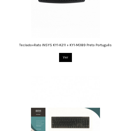
Teclado+Rato INSYS KY1-K211 + KY1-M389 Preto Português
Ver