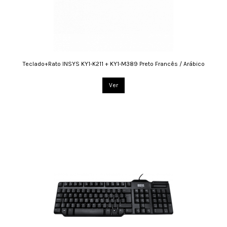
Teclado+Rato INSYS KY1-K211 + KY1-M389 Preto Francês / Arábico
Ver