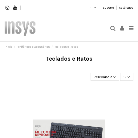
PT
Suporte
Catálogos
Início
Periféricos e Acessórios
Teclados e Ratos
Teclados e Ratos
Relevância
12