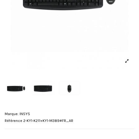
Marque:
INSYS
Référence
2-KY1-K211+KY1-M389#FR_AR