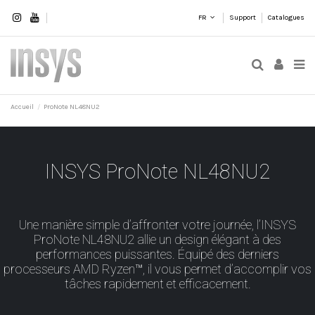
FR
Support
Catalogues
Accueil
ProNote NL48NU2
INSYS ProNote NL48NU2
Une manière simple d’affronter votre journée, l’INSYS
ProNote NL48NU2 allie un design élégant à des
performances puissantes. Équipé des derniers
processeurs AMD Ryzen™, il vous permet d’accomplir vos
tâches rapidement et efficacement.