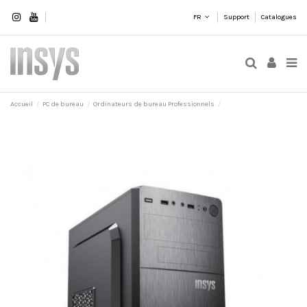
FR
Support
Catalogues
Accueil
PC de bureau
Ordinateurs de bureau Professionnels