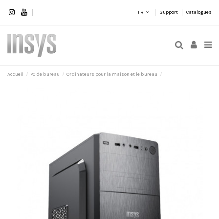
FR
Support
Catalogues
Accueil
PC de bureau
Ordinateurs pour la maison et le bureau