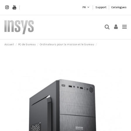
FR
Support
Catalogues
Accueil
PC de bureau
Ordinateurs pour la maison et le bureau