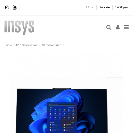
ES
Soporte
Catálogos
Inicio
PC Sobremesas
PC todo en uno