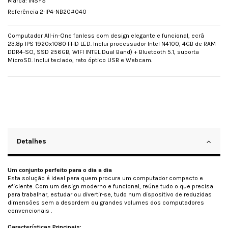
Marca:
INSYS
Referência
2-IP4-NB20#040
Computador All-in-One fanless com design elegante e funcional, ecrâ
23.8p IPS 1920x1080 FHD LED. Inclui processador Intel N4100, 4GB de RAM
DDR4-SO, SSD 256GB, WIFI INTEL Dual Band) + Bluetooth 5.1, suporta
MicroSD. Inclui teclado, rato óptico USB e Webcam.
Detalhes
Um conjunto perfeito para o dia a dia
Esta solução é ideal para quem procura um computador compacto e
eficiente. Com um design moderno e funcional, reúne tudo o que precisa
para trabalhar, estudar ou divertir-se, tudo num dispositivo de reduzidas
dimensões sem a desordem ou grandes volumes dos computadores
convencionais .
Características Principais: