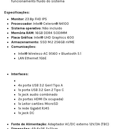
funcionamento fluido do sistema
Especificações:
Monitor:
23.8p FHD IPS
Processador:
Intel® Celeron® N4100
Sistema operativo:
Não incluido
Memória RAM:
16GB DDR4 SODIMM
Placa Gráfica:
Intel® UHD Graphics 600
Armazenamento:
SSD M.2 256GB nVME
Comunicações:
Intel® Wireless-AC 9560 + Bluetooth 5.1
LAN Ethernet 1GbE
Interfaces:
4x porta USB 3.2 Gen1 Tipo A
1x porta USB 3.2 Gen 2 Tipo C
1x jack audio combinado
2x portas HDMI (1x ocupada)
1x Leitor cartões MicroSD
1x rede Gigabit RJ45
1x jack DC
Fonte de Alimentação:
Adaptador AC/DC externo 12V/3A (TBC)
Dimensões:
49,6x36,5x21cm