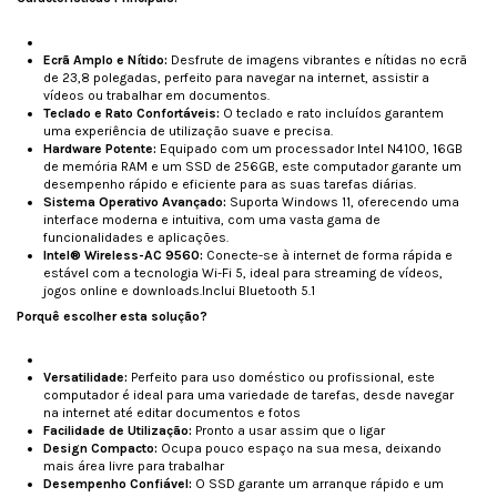
Ecrã Amplo e Nítido:
Desfrute de imagens vibrantes e nítidas no ecrã
de 23,8 polegadas, perfeito para navegar na internet, assistir a
vídeos ou trabalhar em documentos.
Teclado e Rato Confortáveis:
O teclado e rato incluídos garantem
uma experiência de utilização suave e precisa.
Hardware Potente:
Equipado com um processador Intel N4100, 16GB
de memória RAM e um SSD de 256GB, este computador garante um
desempenho rápido e eficiente para as suas tarefas diárias.
Sistema Operativo Avançado:
Suporta Windows 11, oferecendo uma
interface moderna e intuitiva, com uma vasta gama de
funcionalidades e aplicações.
Intel® Wireless-AC 9560
:
Conecte-se à internet de forma rápida e
estável com a tecnologia Wi-Fi 5, ideal para streaming de vídeos,
jogos online e downloads.Inclui Bluetooth 5.1
Porquê escolher esta solução?
Versatilidade:
Perfeito para uso doméstico ou profissional, este
computador é ideal para uma variedade de tarefas, desde navegar
na internet até editar documentos e fotos
Facilidade de Utilização:
Pronto a usar assim que o ligar
Design Compacto:
Ocupa pouco espaço na sua mesa, deixando
mais área livre para trabalhar
Desempenho Confiável:
O SSD garante um arranque rápido e um