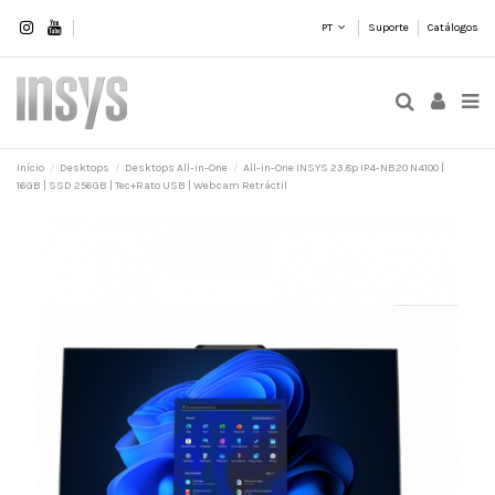
PT
Suporte
Catálogos
Início
Desktops
Desktops All-in-One
All-in-One INSYS 23.8p IP4-NB20 N4100 |
16GB | SSD 256GB | Tec+Rato USB | Webcam Retráctil