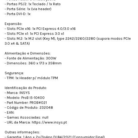
- Portas PS/2: 1x Teclado / 1x Rato
- Porta Série: 1x (via header)
- Porta DVI-D: 1x
Expansão:
- Slots PCIe x16: 1x PCI Express 4.0/3.0 x16
- Slots PCIe x1: 1x PCI Express 3.0 x1
- Slots M.2: 1x M.2 slot (Key M), type 2242/2260/2280 (supora modos PCIe
3.0 x4 & SATA)
Alimentação e Dimensões:
- Fonte de Alimentação: 300W
- Dimensões: 360 x 173 x 358mm
Segurança:
- TPM: 1x Header p/ módulo TPM
Identificação do Produto:
- Marca: INSYS
- Modelo: ProB I5-10400
- Part Number: PROB#021
- Código de Produto: 232048
- EAN:
- Gamas Associadas: null
- URL da Marca: https://www.insys.pt
Outras informações:
- Garantia: 1 Ano + 2º/3ºAno DL84/2021 (Consumidor Final)