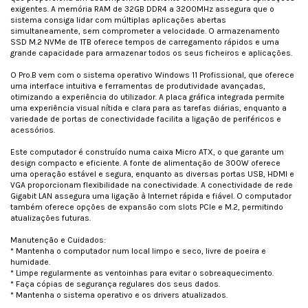
exigentes. A memória RAM de 32GB DDR4 a 3200MHz assegura que o
sistema consiga lidar com múltiplas aplicações abertas
simultaneamente, sem comprometer a velocidade. O armazenamento
SSD M.2 NVMe de 1TB oferece tempos de carregamento rápidos e uma
grande capacidade para armazenar todos os seus ficheiros e aplicações.
O Pro.B vem com o sistema operativo Windows 11 Profissional, que oferece
uma interface intuitiva e ferramentas de produtividade avançadas,
otimizando a experiência do utilizador. A placa gráfica integrada permite
uma experiência visual nítida e clara para as tarefas diárias, enquanto a
variedade de portas de conectividade facilita a ligação de periféricos e
acessórios.
Este computador é construído numa caixa Micro ATX, o que garante um
design compacto e eficiente. A fonte de alimentação de 300W oferece
uma operação estável e segura, enquanto as diversas portas USB, HDMI e
VGA proporcionam flexibilidade na conectividade. A conectividade de rede
Gigabit LAN assegura uma ligação à Internet rápida e fiável. O computador
também oferece opções de expansão com slots PCIe e M.2, permitindo
atualizações futuras.
Manutenção e Cuidados:
* Mantenha o computador num local limpo e seco, livre de poeira e
humidade.
* Limpe regularmente as ventoinhas para evitar o sobreaquecimento.
* Faça cópias de segurança regulares dos seus dados.
* Mantenha o sistema operativo e os drivers atualizados.