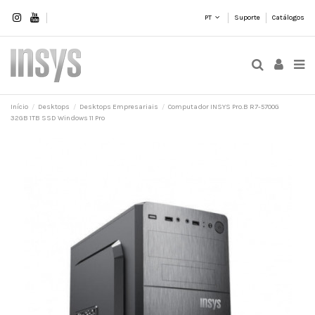
PT
Suporte
Catálogos
Início
Desktops
Desktops Empresariais
Computador INSYS Pro.B R7-5700G
32GB 1TB SSD Windows 11 Pro