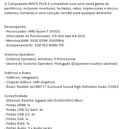
O Computador INSYS Pro.B é compatível com uma vasta gama de
periféricos, incluindo monitores, teclados, ratos, impressoras e discos
externos, tornando-o uma solução versátil para qualquer ambiente.
Desempenho:
- Processador: AMD Ryzen 7 5700G
- Velocidade do Processador: 3.9 GHz (até 4.4 GHz)
- Memória RAM: 32GB DDR4 3200MHz
- Armazenamento: SSD M.2 NVMe 1TB
Sistema Operativo:
- Sistema Operativo: Windows 11 Profissional
- Idioma do Sistema Operativo: Português (Disponível noutros idiomas)
Gráficos e Áudio:
- Gráficos: Integrados
- Chipset Gráfico: UHD Graphics
- Áudio: Realtek ALC897 7.1 Surround Sound High Definition Audio CODEC
Conectividade:
- Ethernet: RealTek Gigabit LAN 10/100/1000 Mb/s
- Portas HDMI: 1x
- Portas USB 3.2 Gen1: 4x
- Portas USB 2.0: 2x
- Portas VGA: 1x
- Portas RJ45: 1x
- Portas Áudio: 3 x Audio jacks