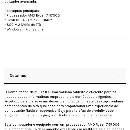
utilizador avançada.
Destaques principais:
* Processador AMD Ryzen 7 5700G
* 32GB DDR4 RAM a 3200MHz
* SSD M.2 NVMe de 1TB
* Windows 11 Profissional
Detalhes
O Computador INSYS Pro.B é uma solução robusta e eficiente para as
necessidades informáticas empresariais e domésticas exigentes.
Projetado para oferecer um desempenho superior, este desktop combina
componentes de alta qualidade para proporcionar uma experiência de
computação fluida e responsiva. Seja para tarefas de produtividade,
edição multimédia ou jogos, o Pro.B oferece a potência necessária.
Este computador é equipado com um processador AMD Ryzen 7 5700G,
que proporciona um desempenho excelente em multitarefas e aplicações