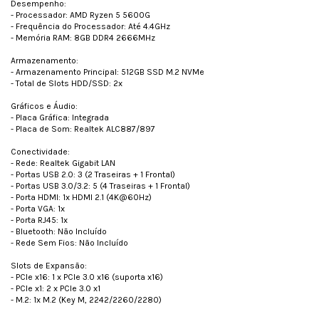
Desempenho:
- Processador: AMD Ryzen 5 5600G
- Frequência do Processador: Até 4.4GHz
- Memória RAM: 8GB DDR4 2666MHz
Armazenamento:
- Armazenamento Principal: 512GB SSD M.2 NVMe
- Total de Slots HDD/SSD: 2x
Gráficos e Áudio:
- Placa Gráfica: Integrada
- Placa de Som: Realtek ALC887/897
Conectividade:
- Rede: Realtek Gigabit LAN
- Portas USB 2.0: 3 (2 Traseiras + 1 Frontal)
- Portas USB 3.0/3.2: 5 (4 Traseiras + 1 Frontal)
- Porta HDMI: 1x HDMI 2.1 (4K@60Hz)
- Porta VGA: 1x
- Porta RJ45: 1x
- Bluetooth: Não Incluído
- Rede Sem Fios: Não Incluído
Slots de Expansão:
- PCIe x16: 1 x PCIe 3.0 x16 (suporta x16)
- PCIe x1: 2 x PCIe 3.0 x1
- M.2: 1x M.2 (Key M, 2242/2260/2280)