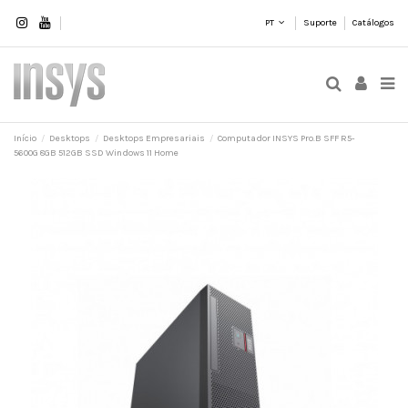
PT
Suporte
Catálogos
Início
Desktops
Desktops Empresariais
Computador INSYS Pro.B SFF R5-
5600G 8GB 512GB SSD Windows 11 Home