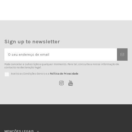
Sign up to newsletter
Pode cancelar a subscrição a qualquer momento. Para tal, consulte a nossa informação de
contacto na declaração legal.
Aceito as Condições Gerais e a
Política de Privacidade
MENÇÕES LEGAIS