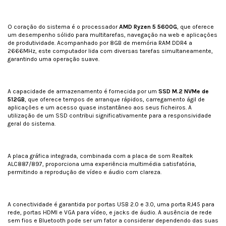
O coração do sistema é o processador
AMD Ryzen 5 5600G
, que oferece
um desempenho sólido para multitarefas, navegação na web e aplicações
de produtividade. Acompanhado por 8GB de memória RAM DDR4 a
2666MHz, este computador lida com diversas tarefas simultaneamente,
garantindo uma operação suave.
A capacidade de armazenamento é fornecida por um
SSD M.2 NVMe de
512GB
, que oferece tempos de arranque rápidos, carregamento ágil de
aplicações e um acesso quase instantâneo aos seus ficheiros. A
utilização de um SSD contribui significativamente para a responsividade
geral do sistema.
A placa gráfica integrada, combinada com a placa de som Realtek
ALC887/897, proporciona uma experiência multimédia satisfatória,
permitindo a reprodução de vídeo e áudio com clareza.
A conectividade é garantida por portas USB 2.0 e 3.0, uma porta RJ45 para
rede, portas HDMI e VGA para vídeo, e jacks de áudio. A ausência de rede
sem fios e Bluetooth pode ser um fator a considerar dependendo das suas