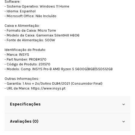
Software:
- Sistema Operativo: Windows 11 Home
- Idioma: Espanhol
- Microsoft Office: Não Incluído
Caixa e Alimentação:
- Formato da Caixa: Micro Torre
- Modelo da Caixa: Gamemax SilentHill H606
- Fonte de Alimentação: 500W
Identificação do Produto:
- Marca: INSYS
- Part Number: PROB#570
- Código de Produto: 231570
- Modelo: Comp. INSYS Pro-B AMD Ryzen 5 5600G|8GB|SSD512GB
Outras Informações:
- Garantia: 1 Ano + 2º/3ºAno DL84/2021 (Consumidor Final)
- URL da Marca: https://www.insys.pt
Especificações
Avaliações (0)