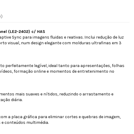
0)
anel (LE2-2402) c/ HAS
ptive Sync para imagens fluidas e reativas. Inclui redução de luz
orto visual, num design elegante com molduras ultrafinas em 3
to perfeitamente legível, ideal tanto para apresentações, folhas
vídeos, formação online e momentos de entretenimento no
imentos mais suaves e nítidos, reduzindo o arrastamento e
ação diária.
com a placa gráfica para eliminar cortes e quebras de imagem,
s e conteúdos multimédia.