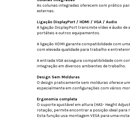
As colunas integradas oferecem som prático par
externas.
Ligação DisplayPort / HDMI / VGA / Audio
A ligação DisplayPort transmite vídeo e áudio de
portáteis e outros equipamentos.
A ligação HDMI garante compatibilidade com uma v
com elevada qualidade para trabalho e entreteni
A entrada VGA assegura compatibilidade com com
integração em diversos ambientes de trabalho.
Design Sem Molduras
O design praticamente sem molduras oferece um 
especialmente em configurações com vários mon
Ergonomia completa
O suporte ajustável em altura (HAS- Height Adjus
rotação, permite encontrar a posição ideal para 
Esta função usa montagem VESA para uma instala