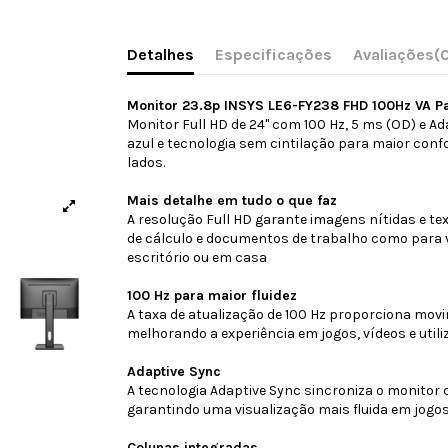
Detalhes
Especificações
Avaliações
(
Monitor 23.8p INSYS LE6-FY238 FHD 100Hz VA P
Monitor Full HD de 24" com 100 Hz, 5 ms (OD) e Ada
azul e tecnologia sem cintilação para maior conf
lados.
Mais detalhe em tudo o que faz
A resolução Full HD garante imagens nítidas e tex
de cálculo e documentos de trabalho como para 
escritório ou em casa
100 Hz para maior fluidez
A taxa de atualização de 100 Hz proporciona mov
melhorando a experiência em jogos, vídeos e utiliz
Adaptive Sync
A tecnologia Adaptive Sync sincroniza o monitor 
garantindo uma visualização mais fluida em jogo
Colunas integradas