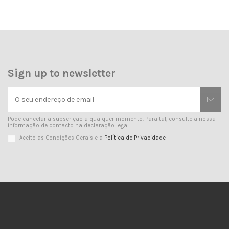
Sign up to newsletter
Pode cancelar a subscrição a qualquer momento. Para tal, consulte a nossa
informação de contacto na declaração legal.
Aceito as Condições Gerais e a
Política de Privacidade