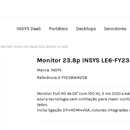
INSYS DaaS
Portáteis
Desktops
Servidores
238 FHD 100Hz VA Panel (LE2-2402) c/ HAS
Monitor 23.8p INSYS LE6-FY23
Marca:
INSYS
Referência
2-FY238W#238
Monitor Full HD de 24" com 100 Hz, 5 ms (OD) e Ada
azul e tecnologia sem cintilação para maior conf
lados.
Inclui ligação DP+HDMI+VGA, colunas integradas e