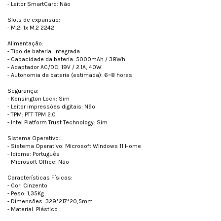
- Leitor SmartCard: Não
Slots de expansão:
- M.2: 1x M.2 2242
Alimentação:
- Tipo de bateria: Integrada
- Capacidade da bateria: 5000mAh / 38Wh
- Adaptador AC/DC: 19V / 2.1A, 40W
- Autonomia da bateria (estimada): 6~8 horas
Segurança:
- Kensington Lock: Sim
- Leitor impressões digitais: Não
- TPM: PTT TPM 2.0
- Intel Platform Trust Technology: Sim
Sistema Operativo::
- Sistema Operativo: Microsoft Windows 11 Home
- Idioma: Português
- Microsoft Office: Não
Características Físicas:
- Cor: Cinzento
- Peso: 1,35Kg
- Dimensões: 329*217*20,5mm
- Material: Plástico