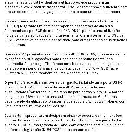
elegante, este portátil é ideal para utilizadores que procuram um
dispositivo leve e fácil de transportar. O seu desempenho é suficiente para
tarefas de escritório, navegação na internet e consumo de multimédia.
No seu interior, este portátil conta com um processador Intel Core i3-
10110U, que garante um bom desempenho nas tarefas do dia a dia.
Acompanhado por 8GB de memória RAM DDR4, permite uma utilização
fluida de várias aplicações simultaneamente. O armazenamento SSD de
256GB oferece velocidade e capacidade para armazenar os seus ficheiros
e programas.
O ecrã de 14.1 polegadas com resolução HD (1366 x 768) proporciona uma
experiência visual agradável para trabalhar e consumir conteúdos
multimédia. A tecnologia TN oferece uma boa qualidade de imagem, ideal
para uso em interiores. A nível de conetividade, inclui Wi-Fi 802.11ac e
Bluetooth 5.1. Dispõe também de uma webcam de 1.0 Mpx.
O portátil oferece diversas portas de ligação, incluindo uma porta USB-C,
duas portas USB 3.0, uma saída mini HDMI, uma entrada para
auscultadores/microfone, e uma ranhura para cartão Micro SD. A bateria
integrada de 38Wh permite uma autonomia estimada de 6 a 8 horas,
dependendo da utilização. O sistema operativo é o Windows 11 Home, com
uma interface intuitiva e fácil de usar.
Este portátil apresenta um design em cinzento escuro, com dimensões
compactas e um peso de apenas 1.35Kg, facilitando o transporte. Inclui
suporte CUCO e uma garantia de 1 ano, com extensão para o 2º e 3º ano
conforme a legislação (DL84/2021) para consumidor final.