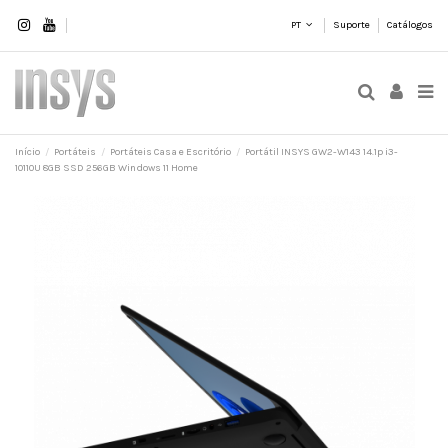
PT
Suporte
Catálogos
Início
Portáteis
Portáteis Casa e Escritório
Portátil INSYS GW2-W143 14.1p i3-
10110U 8GB SSD 256GB Windows 11 Home