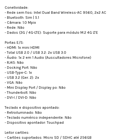
Conetividade:
- Rede sem fios: Intel Dual Band Wireless-AC 9560, 2x2 AC
- Bluetooth: Sim | 5.1
- Câmara: 1.0 Mpix
- Rede: Não
- Dados (3G / 4G-LTE): Suporte para módulo M.2 4G LTE
Portas E/S:
- HDMI: 1x mini HDMI
- Total USB 2.0 / USB 3.2: 2x USB 3.0
- Áudio: 1x 2 em 1 Audio (Auscultadores Microfone)
- RJ45: Não
- Docking Port: Não
- USB-Type-C: 1x
- USB 3.2 (Ger. 2): 2x
- VGA: Não
- Mini Display Port / Display po: Não
- Thunderbolt: Não
- DVI-I / DVI-D: Não
Teclado e dispositivo apontado:
- Retroiluminado: Não
- Teclado numérico independente: Não
- Dispositivo apontador: Touchpad
Leitor cartões:
- Cartões suportados: Micro SD / SDHC até 256GB