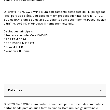
Referência
2-GW2-W143#405
O Portátil INSYS GW2-W143 é um equipamento compacto de 14.1 polegadas,
ideal para uso diário. Equipado com um processador Intel Core i3-10110U,
8GB de RAM e um SSD de 256GB, garante bom desempenho. Possui design
ultrafino, ecrã HD e Windows 11 Home pré-instalado.
Destaques principais:
* Processador Intel Core i3-10110U
* 8GB RAM DDR4
* SSD 256GB M.2 SATA
* Ecrã 14.1p HD
* Windows 11 Home
Detalhes
O INSYS GW2-W143 é um portátil concebido para oferecer desempenho e
portabilidade para as suas tarefas diárias. Com um design ultrafino e