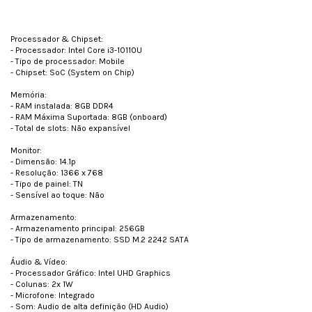
Processador & Chipset:
- Processador: Intel Core i3-10110U
- Tipo de processador: Mobile
- Chipset: SoC (System on Chip)
Memória:
- RAM instalada: 8GB DDR4
- RAM Máxima Suportada: 8GB (onboard)
- Total de slots: Não expansível
Monitor:
- Dimensão: 14.1p
- Resolução: 1366 x 768
- Tipo de painel: TN
- Sensível ao toque: Não
Armazenamento:
- Armazenamento principal: 256GB
- Tipo de armazenamento: SSD M.2 2242 SATA
Áudio & Vídeo:
- Processador Gráfico: Intel UHD Graphics
- Colunas: 2x 1W
- Microfone: Integrado
- Som: Audio de alta definição (HD Audio)