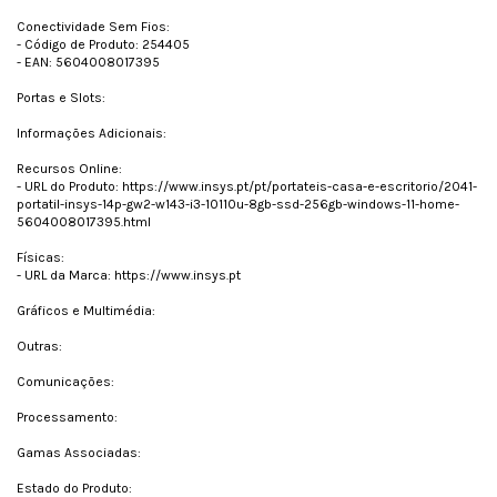
Conectividade Sem Fios:
- Código de Produto: 254405
- EAN: 5604008017395
Portas e Slots:
Informações Adicionais:
Recursos Online:
- URL do Produto: https://www.insys.pt/pt/portateis-casa-e-escritorio/2041-
portatil-insys-14p-gw2-w143-i3-10110u-8gb-ssd-256gb-windows-11-home-
5604008017395.html
Físicas:
- URL da Marca: https://www.insys.pt
Gráficos e Multimédia:
Outras:
Comunicações:
Processamento:
Gamas Associadas:
Estado do Produto: